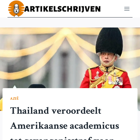
Doorgaan
naar
inhoud
AZIË
Thailand veroordeelt
Amerikaanse academicus