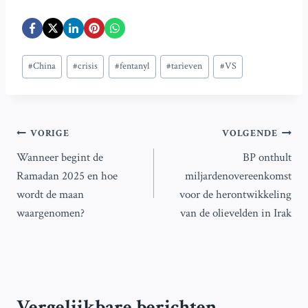
Bericht
#
China
#
crisis
#
fentanyl
#
tarieven
#
VS
tags:
Bericht
VORIGE
VOLGENDE
Wanneer begint de
BP onthult
navigatie
Ramadan 2025 en hoe
miljardenovereenkomst
wordt de maan
voor de herontwikkeling
waargenomen?
van de olievelden in Irak
Vergelijkbare berichten