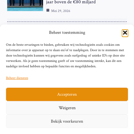
jaar boven de €80 miljard
Mei 29, 2026
ZAKELIJK
Beheer toestemming
ECB Renteverhoging in de Schijnwerpers:
Om de beste ervaringen te bieden, gebruiken wij technologieën zoals cookies om
Hardnekkige Inflatie bij de ‘Grote Vier’
informatie over je apparaat op te slaan en/of te raadplegen. Door in te stemmen met
van de Eurozone
deze technologieën kunnen wij gegevens zoals surfgedrag of unieke ID's op deze site
Mei 29, 2026
verwerken. Als je geen toestemming geeft of uw toestemming intrekt, kan dit een
nadelige invloed hebben op bepaalde functies en mogelijkheden.
Beheer diensten
Accepteren
Sitemap
Contact
Privacybeleid (EU)
Impressum
Weigeren
Cookiebeleid (EU)
Bekijk voorkeuren
© 2026 artikelschrijven.nl