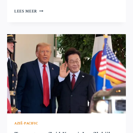
NORTH
LEES MEER
KOREA
BESCHULDIGT
ZUID-
KOREA’S
LEE
VAN
‘CONFRONTATIE
MANIAK’
AZIË-PACIFIC