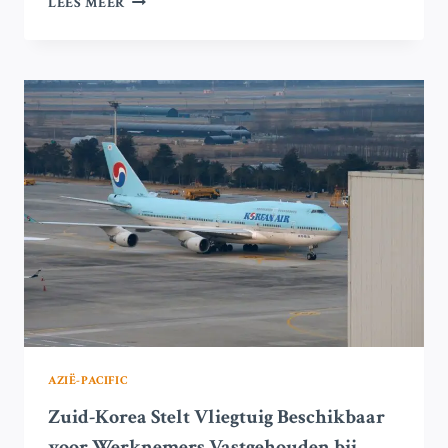
LEES MEER
ARABISCHE
EMIRATEN
EN
QATAR
CREËREN
NIEUWE
HANDELSCORRIDOR
TUSSEN
DE
GOLF
EN
AZIË
IN
HISTORISCHE
OVEREENKOMST
MET
ZUID-
KOREA
AZIË-PACIFIC
Zuid-Korea Stelt Vliegtuig Beschikbaar
voor Werknemers Vastgehouden bij