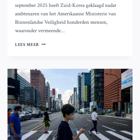
september 2025 heeft Zuid-Korea geklaagd nadat
ambtenaren van het Amerikaanse Ministerie van
Binnenlandse Veiligheid honderden mensen,
waaronder vermeende…
ZUID-
LEES MEER
KOREA
PROTESTEERT
TEGEN
AANHOUDING
VAN
475
PERSONEN
BIJ
HYUNDAI-
FABRIEKSRAZZIA
IN
GEORGIA