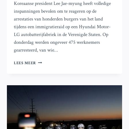
Koreaanse president Lee Jae-myung heeft volledige
inspanningen bevolen om te reageren op de
arrestaties van honderden burgers van het land
tijdens een immigratieraid op een Hyundai Motor-
LG autobatterijfabriek in de Verenigde Staten. Op
donderdag werden ongeveer 475 werknemers
gearresteerd, van wie…
WOEDE
LEES MEER
IN
SEOUL:
TRUMP
NOEMT
VASTGEHOUDEN
ZUID-
KOREAANSE
WERKNEMERS
‘ILLEGALE
IMMIGRANTEN’