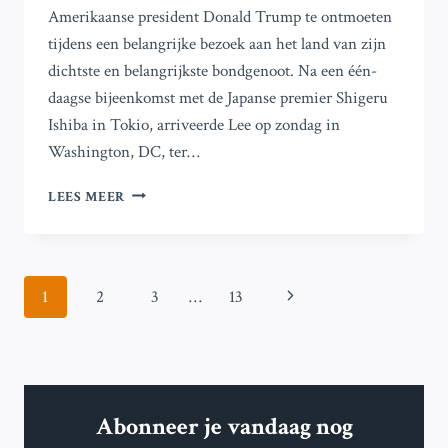
Amerikaanse president Donald Trump te ontmoeten
tijdens een belangrijke bezoek aan het land van zijn
dichtste en belangrijkste bondgenoot. Na een één-
daagse bijeenkomst met de Japanse premier Shigeru
Ishiba in Tokio, arriveerde Lee op zondag in
Washington, DC, ter…
ZUID-
LEES MEER
KOREA’S
LEE
ONTMOET
TRUMP:
Paginanavigatie
Volgende
1
2
3
…
13
HANDELS-
EN
pagina
VEILIGHEIDSKWESTIES
OP
DE
AGENDA
Abonneer je vandaag nog