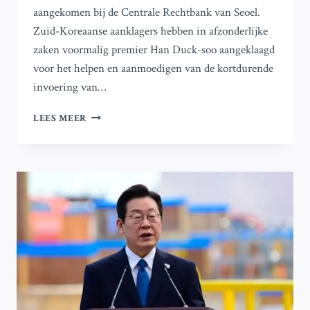
aangekomen bij de Centrale Rechtbank van Seoel.
Zuid-Koreaanse aanklagers hebben in afzonderlijke
zaken voormalig premier Han Duck-soo aangeklaagd
voor het helpen en aanmoedigen van de kortdurende
invoering van…
ZUID-
LEES MEER
KOREA
VERVOLGT
VOORMALIGE
FIRST
LADY
VOOR
OMKOPING
EN
EX-
PREMIER
WEGENS
DE
STAAT