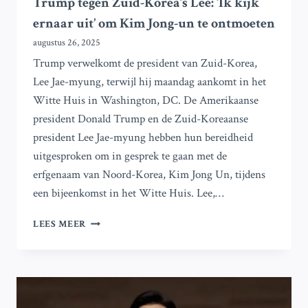
Trump tegen Zuid-Korea’s Lee: ‘Ik kijk
ernaar uit’ om Kim Jong-un te ontmoeten
augustus 26, 2025
Trump verwelkomt de president van Zuid-Korea,
Lee Jae-myung, terwijl hij maandag aankomt in het
Witte Huis in Washington, DC. De Amerikaanse
president Donald Trump en de Zuid-Koreaanse
president Lee Jae-myung hebben hun bereidheid
uitgesproken om in gesprek te gaan met de
erfgenaam van Noord-Korea, Kim Jong Un, tijdens
een bijeenkomst in het Witte Huis. Lee,…
TRUMP
LEES MEER
TEGEN
ZUID-
KOREA’S
LEE:
‘IK
KIJK