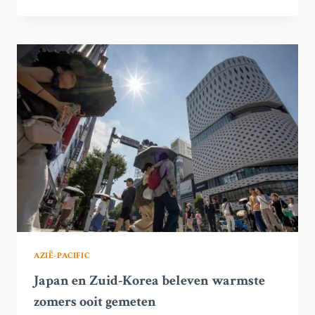
KOREA
TEST
EEN
4-
DAAGSE
WERKWEEK
EN
HALVE
WERKDAGEN
VOOR
OVERWERKTE
WERKNEMERS
AZIË-PACIFIC
Japan en Zuid-Korea beleven warmste
zomers ooit gemeten