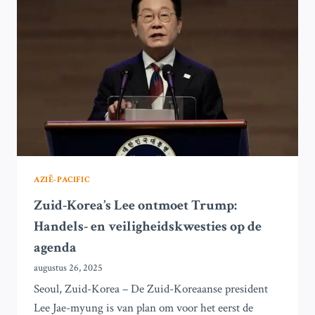
ERNAAR
UIT’
OM
KIM
JONG-
UN
TE
ONTMOETEN
AZIË-PACIFIC
Zuid-Korea’s Lee ontmoet Trump:
Handels- en veiligheidskwesties op de
agenda
augustus 26, 2025
Seoul, Zuid-Korea – De Zuid-Koreaanse president
Lee Jae-myung is van plan om voor het eerst de