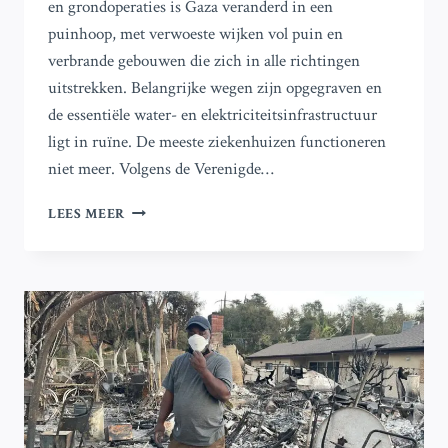
en grondoperaties is Gaza veranderd in een
puinhoop, met verwoeste wijken vol puin en
verbrande gebouwen die zich in alle richtingen
uitstrekken. Belangrijke wegen zijn opgegraven en
de essentiële water- en elektriciteitsinfrastructuur
ligt in ruïne. De meeste ziekenhuizen functioneren
niet meer. Volgens de Verenigde…
FOTO’S:
LEES MEER
GAZA
VERANDERD
IN
EEN
PUINBEDEKTE
WOESTENIJ
NA
ISRAËLISCHE
BOMBARDEMENTEN