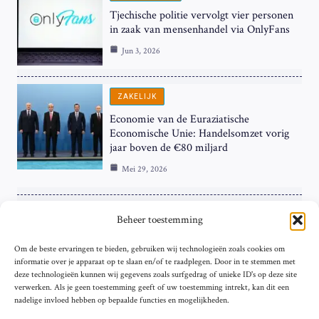
Tjechische politie vervolgt vier personen
in zaak van mensenhandel via OnlyFans
Jun 3, 2026
ZAKELIJK
Economie van de Euraziatische
Economische Unie: Handelsomzet vorig
jaar boven de €80 miljard
Mei 29, 2026
ZAKELIJK
Beheer toestemming
ECB Renteverhoging in de Schijnwerpers:
Om de beste ervaringen te bieden, gebruiken wij technologieën zoals cookies om
Hardnekkige Inflatie bij de ‘Grote Vier’
informatie over je apparaat op te slaan en/of te raadplegen. Door in te stemmen met
van de Eurozone
deze technologieën kunnen wij gegevens zoals surfgedrag of unieke ID's op deze site
Mei 29, 2026
verwerken. Als je geen toestemming geeft of uw toestemming intrekt, kan dit een
nadelige invloed hebben op bepaalde functies en mogelijkheden.