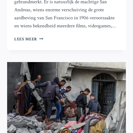
gebrandmerkt. Er is natuurlijk de machtige San
Andreas, wiens enorme verschuiving de grote
aardbeving van San Francisco in 1906 veroorzaakte
en wiens bekendheid meerdere films, videogames,…
ONBEKENDE
LEES MEER
AARDBREUK
KAN
VERWOESTINGEN
VEROORZAKEN
IN
ZUID-
CALIFORNIË