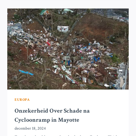
VERWOESTING
DOOR
DE
CYCLUS
IN
MAYOTTE
EUROPA
Onzekerheid Over Schade na
Cycloonramp in Mayotte
december 18, 2024