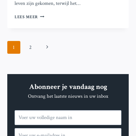
leven zijn gekomen, terwijl het…
CYCLOON
LEES MEER
CHIDO:
WAT
JE
MOET
Paginanavigatie
Volgende
1
2
WETEN
OVER
pagina
DE
STORM
DIE
MAYOTTE
Abonneer je vandaag nog
IN
FRANKRIJK
Ontvang het laatste nieuws in uw inbox
VERWOESTTE