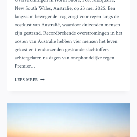
Overstromingen in North Shore, Port Macquarie,
New South Wales, Australië, op 23 mei 2025. Een
langzaam bewegende trog zorgt voor regen langs de
oostkust van Australië, waardoor duizenden mensen
zijn gestrand. Recordbrekende overstromingen in het
oosten van Australië hebben vier mensen het leven
gekost en tienduizenden gestrande slachtoffers
achtergelaten na dagen van onophoudelijke regen.
Premier…
RECORDOVERSTROMINGEN
LEES MEER
EISEN
VIER
LEVENS
EN
VERWOESTEN
OOST-
AUSTRALIË