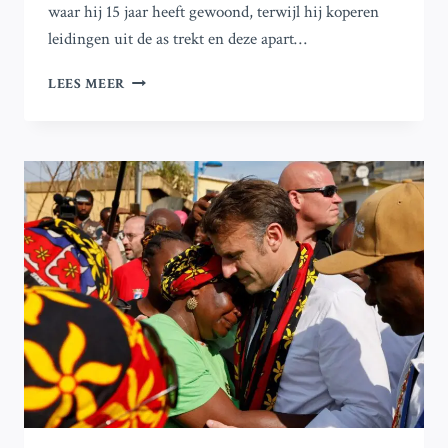
waar hij 15 jaar heeft gewoond, terwijl hij koperen
leidingen uit de as trekt en deze apart…
VERWOESTENDE
LEES MEER
BRAND:
NATUURBRAND
TEISTERT
HISTORISCHE
ZWARTE
GEMEENSCHAP
IN
LOS
ANGELES