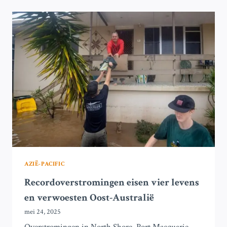
ZONNE-
ENERGIE
SECTOR
IN
ZUIDOOST-
AZIË
STAAT
VOOR
VERNIETIGING
AZIË-PACIFIC
Recordoverstromingen eisen vier levens
en verwoesten Oost-Australië
mei 24, 2025