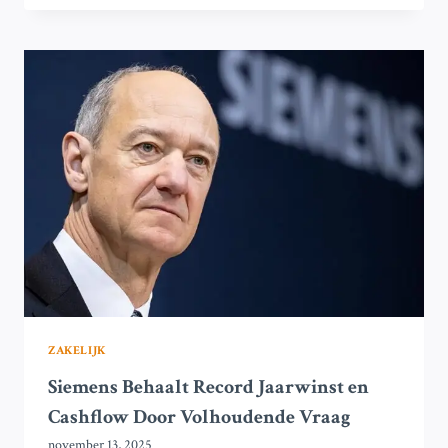
ROBOTS
SAMENWERKEN
MET
MENSEN?
SIEMENS
EN
NVIDIA
TESTEN
EEN
HUMANOÏDE
ROBOT
ZAKELIJK
Siemens Behaalt Record Jaarwinst en
Cashflow Door Volhoudende Vraag
november 13, 2025