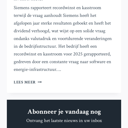
Siemens rapporteert recordwinst en kasstroom
terwijl de vraag aanhoudt Siemens heeft het
afgelopen jaar sterke resultaten geboekt en heeft het
dividend verhoogd, wat wijst op een solide vraag
ondanks valutadruk en voortdurende veranderingen
in de bedrijfsstructuur. Het bedrijf heeft een
recordwinst en kasstroom voor 2025 gerapporteerd,
gedreven door een constante vraag naar software en
energie-infrastructuur….
SIEMENS
LEES MEER
BEHAALT
RECORD
JAARWINST
EN
Abonneer je vandaag nog
CASHFLOW
DOOR
Ontvang het laatste nieuws in uw inbox
VOLHOUDENDE