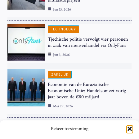
brandstofprijzen
Jun 13, 2026
TECHNOLOGY
Tjechische politie vervolgt vier personen
in zaak van mensenhandel via OnlyFans
Jun 3, 2026
ZAKELIJK
Economie van de Euraziatische
Economische Unie: Handelsomzet vorig
jaar boven de €80 miljard
Mei 29, 2026
ZAKELIJK
Beheer toestemming
ECB Renteverhoging in de Schijnwerpers: