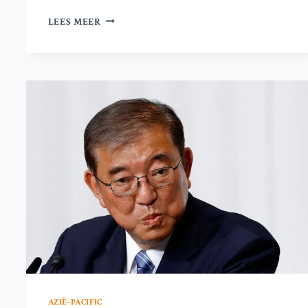
WAT
LEES MEER
ZIJN
DE
VOLGENDE
STAPPEN
VOOR
IMRAN
KHAN’S
PTI
NA
DE
TEGENSLAG
VAN
HET
PROTEST
IN
ISLAMABAD?
AZIË-PACIFIC