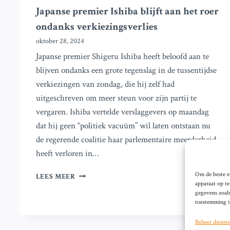
Japanse premier Ishiba blijft aan het roer
ondanks verkiezingsverlies
oktober 28, 2024
Japanse premier Shigeru Ishiba heeft beloofd aan te
blijven ondanks een grote tegenslag in de tussentijdse
verkiezingen van zondag, die hij zelf had
uitgeschreven om meer steun voor zijn partij te
vergaren. Ishiba vertelde verslaggevers op maandag
dat hij geen “politiek vacuüm” wil laten ontstaan nu
de regerende coalitie haar parlementaire meerderheid
heeft verloren in…
JAPANSE
Om de beste er
LEES MEER
apparaat op t
PREMIER
gegevens zoals
ISHIBA
toestemming in
BLIJFT
AAN
Beheer dienst
HET