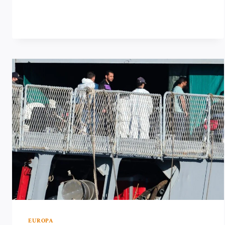
GROTE
TEGENSLAG
BIJ
VERKIEZINGEN
IN
BUENOS
AIRES
EUROPA