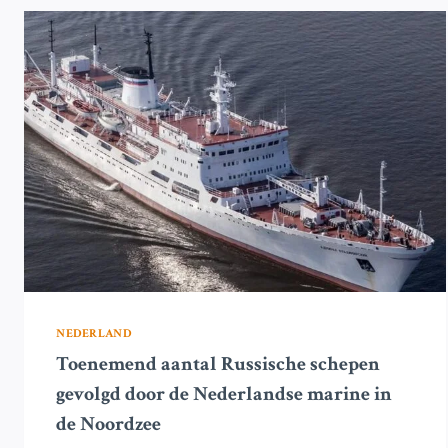
OLIETANKER
EN
VRACHTSCHIP
IN
DE
NOORDZEE
NEDERLAND
Toenemend aantal Russische schepen
gevolgd door de Nederlandse marine in
de Noordzee