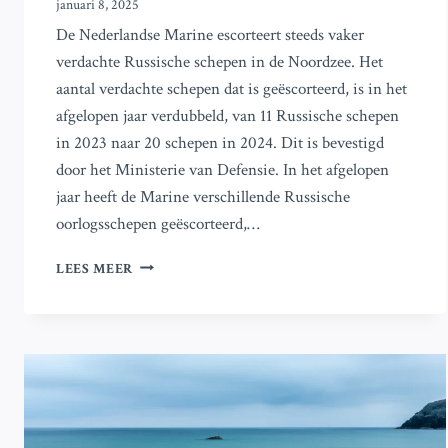
januari 8, 2025
De Nederlandse Marine escorteert steeds vaker
verdachte Russische schepen in de Noordzee. Het
aantal verdachte schepen dat is geëscorteerd, is in het
afgelopen jaar verdubbeld, van 11 Russische schepen
in 2023 naar 20 schepen in 2024. Dit is bevestigd
door het Ministerie van Defensie. In het afgelopen
jaar heeft de Marine verschillende Russische
oorlogsschepen geëscorteerd,…
TOENEMEND
LEES MEER
AANTAL
RUSSISCHE
SCHEPEN
GEVOLGD
DOOR
DE
NEDERLANDSE
MARINE