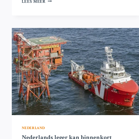
LEES MEER
GEARRESTEERD
NA
AANVARING
VAN
SCHIP
IN
DE
NOORDZEE,
VOLGENS
EIGENAAR
RUSSISCHE
NATIONALITEIT
NEDERLAND
Nederlands leger kan binnenkort