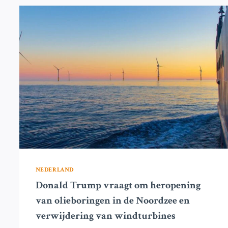
RUSSISCHE
SCHEPEN
IN
DE
NOORDZEE
AAN
BOORD
NEMEN
NEDERLAND
Donald Trump vraagt om heropening
van olieboringen in de Noordzee en
verwijdering van windturbines