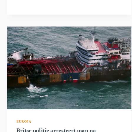
AANGEKLAAGD
VOOR
DOOD
DOOR
SCHULD
NA
SCHIPAANVARING
IN
DE
NOORDZEE
EUROPA
Britse politie arresteert man na