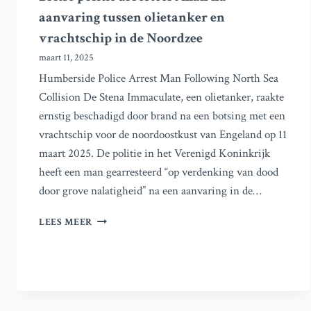
aanvaring tussen olietanker en
vrachtschip in de Noordzee
maart 11, 2025
Humberside Police Arrest Man Following North Sea
Collision De Stena Immaculate, een olietanker, raakte
ernstig beschadigd door brand na een botsing met een
vrachtschip voor de noordoostkust van Engeland op 11
maart 2025. De politie in het Verenigd Koninkrijk
heeft een man gearresteerd “op verdenking van dood
door grove nalatigheid” na een aanvaring in de…
BRITSE
LEES MEER
POLITIE
ARRESTEERT
MAN
NA
AANVARING
TUSSEN