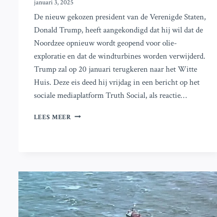
januari 3, 2025
De nieuw gekozen president van de Verenigde Staten,
Donald Trump, heeft aangekondigd dat hij wil dat de
Noordzee opnieuw wordt geopend voor olie-
exploratie en dat de windturbines worden verwijderd.
Trump zal op 20 januari terugkeren naar het Witte
Huis. Deze eis deed hij vrijdag in een bericht op het
sociale mediaplatform Truth Social, als reactie…
DONALD
LEES MEER
TRUMP
VRAAGT
OM
HEROPENING
VAN
OLIEBORINGEN
IN
DE
NOORDZEE
EN