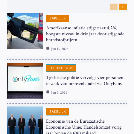
Previous
Next
ZAKELIJK
Amerikaanse inflatie stijgt naar 4,2%,
hoogste niveau in drie jaar door stijgende
brandstofprijzen
Jun 13, 2026
TECHNOLOGY
Tjechische politie vervolgt vier personen
in zaak van mensenhandel via OnlyFans
Jun 3, 2026
ZAKELIJK
Economie van de Euraziatische
Economische Unie: Handelsomzet vorig
jaar boven de €80 miljard