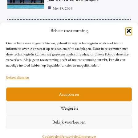
Mei 29, 2026
ZAKELIJK
Beheer toestemming
ECB Renteverhoging in de Schijnwerpers:
Om de beste ervaringen te bieden, gebruiken wij technologieën zoals cookies om
Hardnekkige Inflatie bij de ‘Grote Vier’
informatie over je apparaat op te slaan en/of te raadplegen. Door in te stemmen met
van de Eurozone
deze technologieën kunnen wij gegevens zoals surfgedrag of unieke ID's op deze site
Mei 29, 2026
verwerken. Als je geen toestemming geeft of uw toestemming intrekt, kan dit een
nadelige invloed hebben op bepaalde functies en mogelijkheden.
Beheer diensten
Accepteren
Sitemap
Contact
Privacybeleid (EU)
Impressum
Weigeren
Cookiebeleid (EU)
Bekijk voorkeuren
© 2026 artikelschrijven.nl
Cookiebeleid
Privacybeleid
Impressum