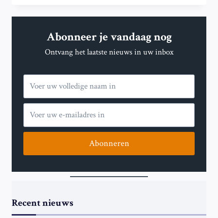
IN
NOORDOOST-
INDIA
Abonneer je vandaag nog
DOOR
OVERSTROMINGEN
Ontvang het laatste nieuws in uw inbox
EN
AARDVERSCHUIVINGEN
NA
REGENVAL
Abonneren
Recent nieuws