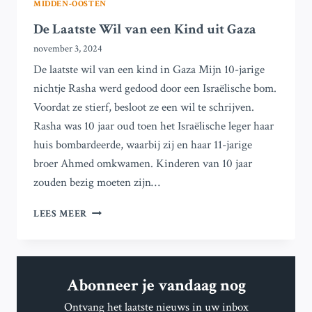
MIDDEN-OOSTEN
De Laatste Wil van een Kind uit Gaza
november 3, 2024
De laatste wil van een kind in Gaza Mijn 10-jarige
nichtje Rasha werd gedood door een Israëlische bom.
Voordat ze stierf, besloot ze een wil te schrijven.
Rasha was 10 jaar oud toen het Israëlische leger haar
huis bombardeerde, waarbij zij en haar 11-jarige
broer Ahmed omkwamen. Kinderen van 10 jaar
zouden bezig moeten zijn…
DE
LEES MEER
LAATSTE
WIL
VAN
EEN
Abonneer je vandaag nog
KIND
UIT
Ontvang het laatste nieuws in uw inbox