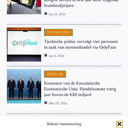
brandstofprijzen
Jun 13, 2026
TECHNOLOGY
Tjechische politie vervolgt vier personen
in zaak van mensenhandel via OnlyFans
Jun 3, 2026
ZAKELIJK
Economie van de Euraziatische
Economische Unie: Handelsomzet vorig
jaar boven de €80 miljard
Mei 29, 2026
ZAKELIJK
Beheer toestemming