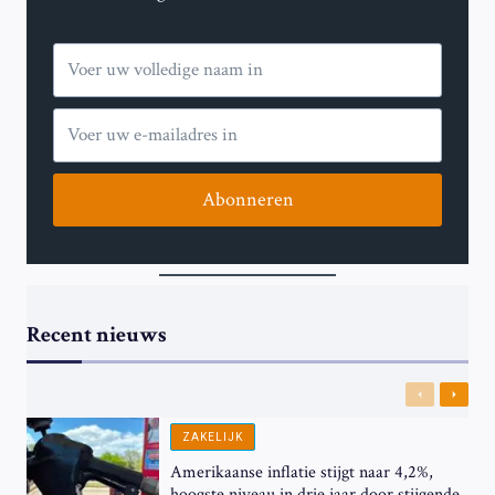
GAZA
Abonneren
Recent nieuws
Previous
Next
ZAKELIJK
Amerikaanse inflatie stijgt naar 4,2%,
hoogste niveau in drie jaar door stijgende