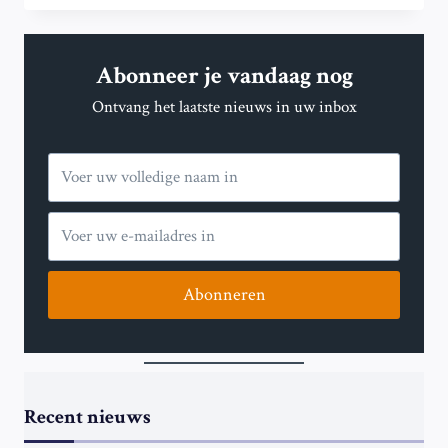
PVDA
PLEITEN
VOOR
Abonneer je vandaag nog
VERPLICHT
VOORDELIG
Ontvang het laatste nieuws in uw inbox
INTERNETABONNEMENT
VOOR
LAGE-
INKOMENSHUISHOUDENS
Abonneren
Recent nieuws