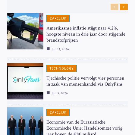
Previous
Next
ZAKELIJK
Amerikaanse inflatie stijgt naar 4,2%,
hoogste niveau in drie jaar door stijgende
brandstofprijzen
Jun 13, 2026
TECHNOLOGY
Tjechische politie vervolgt vier personen
in zaak van mensenhandel via OnlyFans
Jun 3, 2026
ZAKELIJK
Economie van de Euraziatische
Economische Unie: Handelsomzet vorig
jaar boven de €80 miljard