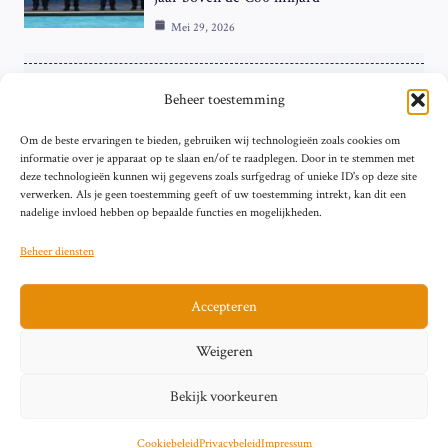
Mei 29, 2026
ZAKELIJK
Beheer toestemming
ECB Renteverhoging in de Schijnwerpers:
Om de beste ervaringen te bieden, gebruiken wij technologieën zoals cookies om
Hardnekkige Inflatie bij de ‘Grote Vier’
informatie over je apparaat op te slaan en/of te raadplegen. Door in te stemmen met
van de Eurozone
deze technologieën kunnen wij gegevens zoals surfgedrag of unieke ID's op deze site
Mei 29, 2026
verwerken. Als je geen toestemming geeft of uw toestemming intrekt, kan dit een
nadelige invloed hebben op bepaalde functies en mogelijkheden.
Beheer diensten
Accepteren
Sitemap
Contact
Privacybeleid (EU)
Impressum
Weigeren
Cookiebeleid (EU)
Bekijk voorkeuren
© 2026 artikelschrijven.nl
Cookiebeleid
Privacybeleid
Impressum