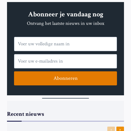
TEISTEREN
NEW
Abonneer je vandaag nog
YORK
TE
Ontvang het laatste nieuws in uw inbox
MIDDEN
VAN
HISTORISCHE
DROOGTE
Abonneren
Recent nieuws