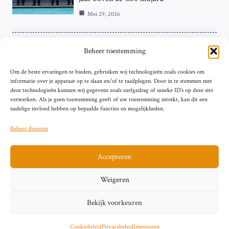
Mei 29, 2026
ZAKELIJK
Beheer toestemming
ECB Renteverhoging in de Schijnwerpers:
Om de beste ervaringen te bieden, gebruiken wij technologieën zoals cookies om
Hardnekkige Inflatie bij de ‘Grote Vier’
informatie over je apparaat op te slaan en/of te raadplegen. Door in te stemmen met
van de Eurozone
deze technologieën kunnen wij gegevens zoals surfgedrag of unieke ID's op deze site
Mei 29, 2026
verwerken. Als je geen toestemming geeft of uw toestemming intrekt, kan dit een
nadelige invloed hebben op bepaalde functies en mogelijkheden.
Beheer diensten
Accepteren
Sitemap
Contact
Privacybeleid (EU)
Impressum
Weigeren
Cookiebeleid (EU)
Bekijk voorkeuren
© 2026 artikelschrijven.nl
Cookiebeleid
Privacybeleid
Impressum