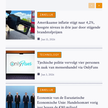
Previous
Next
ZAKELIJK
Amerikaanse inflatie stijgt naar 4,2%,
hoogste niveau in drie jaar door stijgende
brandstofprijzen
Jun 13, 2026
TECHNOLOGY
Tjechische politie vervolgt vier personen
in zaak van mensenhandel via OnlyFans
Jun 3, 2026
ZAKELIJK
Economie van de Euraziatische
Economische Unie: Handelsomzet vorig
jaar boven de €80 miljard