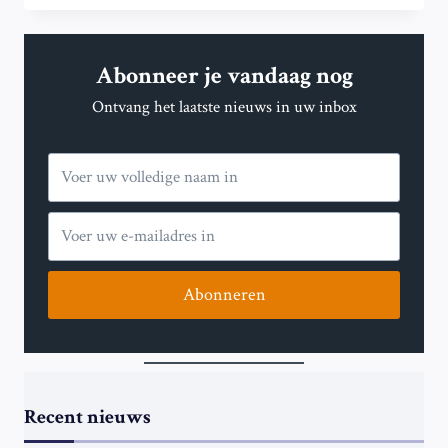
VAN
TRUMP’S
TARIEVEN
Abonneer je vandaag nog
OP
DE
Ontvang het laatste nieuws in uw inbox
WERELDHANDEL:
NIEUWE
REGELS
IN
DE
HANDELSDYNAMIEK
Abonneren
Recent nieuws