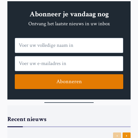
LIJST
VAN
Abonneer je vandaag nog
BELANGRIJKE
GEBEURTENISSEN
Ontvang het laatste nieuws in uw inbox
–
DAG
1.082
Abonneren
Recent nieuws