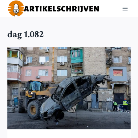
Doorgaan
naar
inhoud
dag 1.082