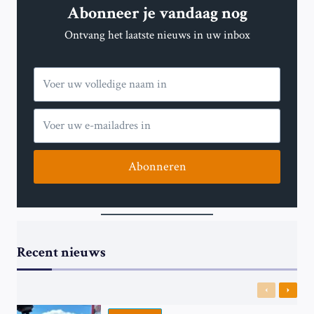
Abonneer je vandaag nog
OP
DAG
Ontvang het laatste nieuws in uw inbox
1.072
Abonneren
Recent nieuws
Previous
Next