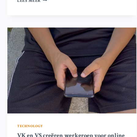
LEES MEER
BLIJFT
UIT’
EEN
JAAR
NA
DE
DODEN
TIJDENS
PROTESTEN
IN
NIGERIA
TECHNOLOGY
VK en VS creëren werkgroep voor online