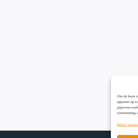
Om de beste er
apparaat op t
gegevens zoals
toestemming in
Beheer dienst