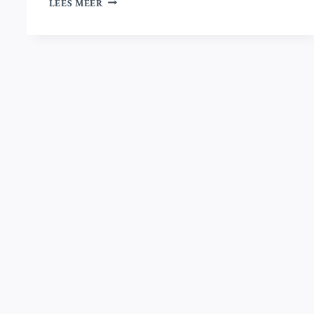
LEES MEER
GROEP
KONDIGT
STAPPEN
AAN
OM
ISRAËL
TER
VERANTWOORDING
TE
ROEPEN
OP
TOP
IN
BOGOTA