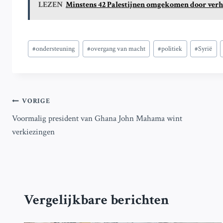
LEZEN
Minstens 42 Palestijnen omgekomen door verh
Bericht
#
ondersteuning
#
overgang van macht
#
politiek
#
Syrië
tags:
Bericht
VORIGE
Voormalig president van Ghana John Mahama wint
navigatie
verkiezingen
Vergelijkbare berichten