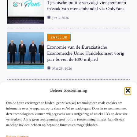
Tjechische politie vervolgt vier personen
in zaak van mensenhandel via OnlyFans
Jun 3, 2026
ZAKELIJK
Economie van de Euraziatische
Economische Unie: Handelsomzet vorig
jaar boven de €80 miljard
Mei 29, 2026
ZAKELIJK
Beheer toestemming
ECB Renteverhoging in de Schijnwerpers:
Om de beste ervaringen te bieden, gebruiken wij technologieën zoals cookies om
Hardnekkige Inflatie bij de ‘Grote Vier’
informatie over je apparaat op te slaan en/of te raadplegen. Door in te stemmen met
van de Eurozone
deze technologieën kunnen wij gegevens zoals surfgedrag of unieke ID's op deze site
Mei 29, 2026
verwerken. Als je geen toestemming geeft of uw toestemming intrekt, kan dit een
nadelige invloed hebben op bepaalde functies en mogelijkheden.
Beheer diensten