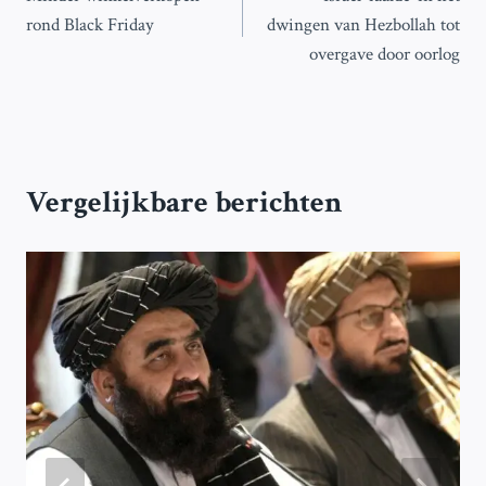
navigatie
rond Black Friday
dwingen van Hezbollah tot
overgave door oorlog
Vergelijkbare berichten