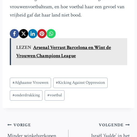
vrouwenvoetbalteam, en hoe voetbal haar een gevoel van
vrijheid gaf dat haar land niet bood.
LEZEN
Arsenal Verrast Barcelona en Wint de
Vrouwen Champions League
Bericht
#
Afghaanse Vrouwen
#
Kicking Against Oppression
tags:
#
onderdrukking
#
voetbal
Bericht
VORIGE
VOLGENDE
Minder winkelverkopen
Israël ‘faalde’ in het