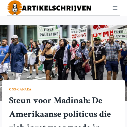
Doorgaan
naar
inhoud
ONS-CANADA
Steun voor Madinah: De
Amerikaanse politicus die