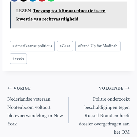
LEZEN
Toegang tot klimaateducatie is een
kwestie van rechtvaardigheid
Bericht
#
Amerikaanse politicus
#
Gaza
#
Stand Up for Madinah
tags:
#
vrede
Bericht
VORIGE
VOLGENDE
Nederlandse veteraan
Politie onderzoekt
navigatie
Nootenboom voltooit
beschuldigingen tegen
blotevoetwandeling in New
Russell Brand en heeft
York
dossier overgedragen aan
het OM