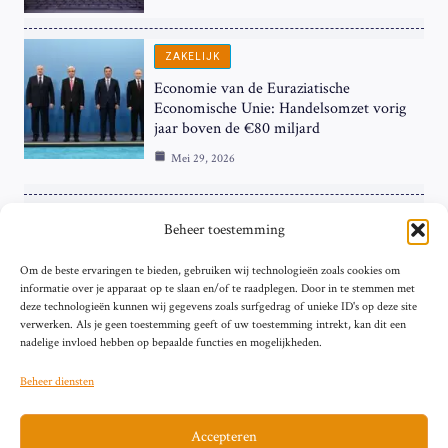
ZAKELIJK
Economie van de Euraziatische
Economische Unie: Handelsomzet vorig
jaar boven de €80 miljard
Mei 29, 2026
ZAKELIJK
Beheer toestemming
ECB Renteverhoging in de Schijnwerpers:
Om de beste ervaringen te bieden, gebruiken wij technologieën zoals cookies om
Hardnekkige Inflatie bij de ‘Grote Vier’
informatie over je apparaat op te slaan en/of te raadplegen. Door in te stemmen met
van de Eurozone
deze technologieën kunnen wij gegevens zoals surfgedrag of unieke ID's op deze site
Mei 29, 2026
verwerken. Als je geen toestemming geeft of uw toestemming intrekt, kan dit een
nadelige invloed hebben op bepaalde functies en mogelijkheden.
Beheer diensten
Accepteren