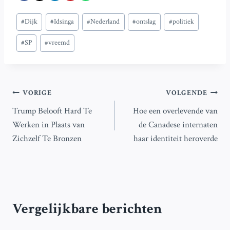
Bericht
#
Dijk
#
Idsinga
#
Nederland
#
ontslag
#
politiek
tags:
#
SP
#
vreemd
Bericht
VORIGE
VOLGENDE
Trump Belooft Hard Te
Hoe een overlevende van
navigatie
Werken in Plaats van
de Canadese internaten
Zichzelf Te Bronzen
haar identiteit heroverde
Vergelijkbare berichten