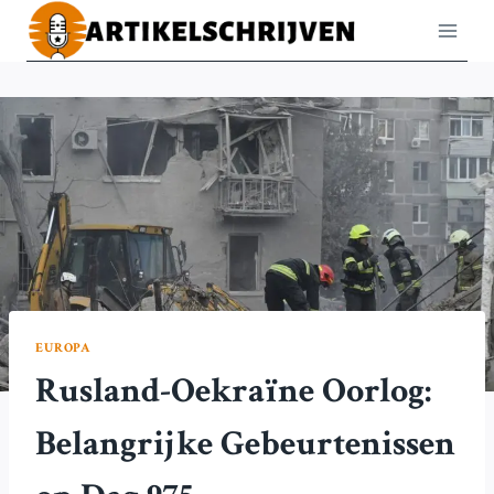
Doorgaan
naar
inhoud
EUROPA
Rusland-Oekraïne Oorlog:
Belangrijke Gebeurtenissen