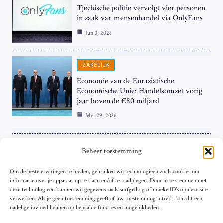
Tjechische politie vervolgt vier personen
in zaak van mensenhandel via OnlyFans
Jun 3, 2026
ZAKELIJK
Economie van de Euraziatische
Economische Unie: Handelsomzet vorig
jaar boven de €80 miljard
Mei 29, 2026
ZAKELIJK
Beheer toestemming
ECB Renteverhoging in de Schijnwerpers:
Om de beste ervaringen te bieden, gebruiken wij technologieën zoals cookies om
Hardnekkige Inflatie bij de ‘Grote Vier’
informatie over je apparaat op te slaan en/of te raadplegen. Door in te stemmen met
van de Eurozone
deze technologieën kunnen wij gegevens zoals surfgedrag of unieke ID's op deze site
Mei 29, 2026
verwerken. Als je geen toestemming geeft of uw toestemming intrekt, kan dit een
nadelige invloed hebben op bepaalde functies en mogelijkheden.