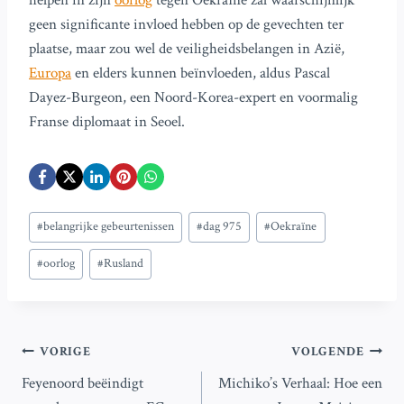
helpen in zijn
oorlog
tegen Oekraïne zal waarschijnlijk
geen significante invloed hebben op de gevechten ter
plaatse, maar zou wel de veiligheidsbelangen in Azië,
Europa
en elders kunnen beïnvloeden, aldus Pascal
Dayez-Burgeon, een Noord-Korea-expert en voormalig
Franse diplomaat in Seoel.
Bericht
#
belangrijke gebeurtenissen
#
dag 975
#
Oekraïne
tags:
#
oorlog
#
Rusland
Bericht
VORIGE
VOLGENDE
Feyenoord beëindigt
Michiko’s Verhaal: Hoe een
navigatie