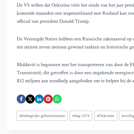
De VS willen dat Oekraïne vóór het einde van het jaar pres
komende maanden een wapenstilstand met Rusland kan over
official van president Donald Trump.
De Verenigde Naties hebben een Russische raketaanval op d
ten minste zeven mensen gewond raakten en historische ge
Moldavië is begonnen met het transporteren van door de EU
Transnistrië, die getroffen is door een ongekende energiecr
$32 miljoen aan noodhulp aangeboden om te helpen bij de 
Bericht
#
belangrijke gebeurtenissen
#
dag 1.074
#
Oekraïne
#
oorlo
tags: