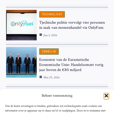
TECHNOLOGY
Tjechische politie vervolgt vier personen
in zaak van mensenhandel via OnlyFans
Jun 3, 2026
ZAKELIJK
Economie van de Euraziatische
Economische Unie: Handelsomzet vorig
jaar boven de €80 miljard
Mei 29, 2026
ZAKELIJK
Beheer toestemming
ECB Renteverhoging in de Schijnwerpers:
Om de beste ervaringen te bieden, gebruiken wij technologieën zoals cookies om
Hardnekkige Inflatie bij de ‘Grote Vier’
informatie over je apparaat op te slaan en/of te raadplegen. Door in te stemmen met
van de Eurozone