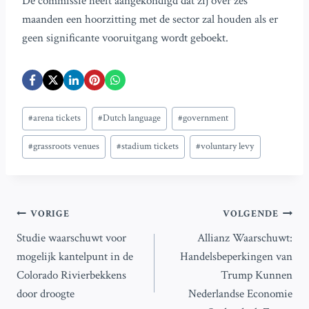
De commissie heeft aangekondigd dat zij over zes
maanden een hoorzitting met de sector zal houden als er
geen significante vooruitgang wordt geboekt.
Bericht
#
arena tickets
#
Dutch language
#
government
tags:
#
grassroots venues
#
stadium tickets
#
voluntary levy
Bericht
VORIGE
VOLGENDE
Studie waarschuwt voor
Allianz Waarschuwt:
navigatie
mogelijk kantelpunt in de
Handelsbeperkingen van
Colorado Rivierbekkens
Trump Kunnen
door droogte
Nederlandse Economie