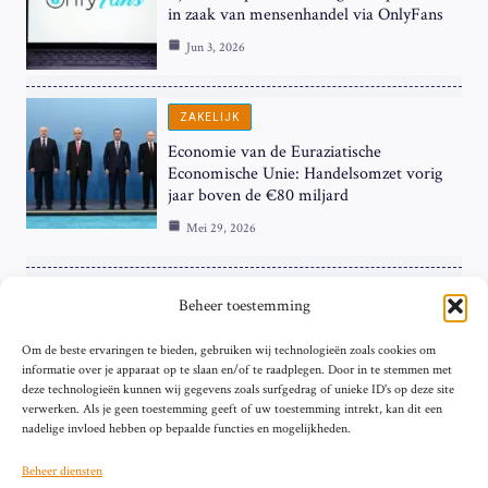
in zaak van mensenhandel via OnlyFans
Jun 3, 2026
ZAKELIJK
Economie van de Euraziatische
Economische Unie: Handelsomzet vorig
jaar boven de €80 miljard
Mei 29, 2026
ZAKELIJK
Beheer toestemming
ECB Renteverhoging in de Schijnwerpers:
Om de beste ervaringen te bieden, gebruiken wij technologieën zoals cookies om
Hardnekkige Inflatie bij de ‘Grote Vier’
informatie over je apparaat op te slaan en/of te raadplegen. Door in te stemmen met
van de Eurozone
deze technologieën kunnen wij gegevens zoals surfgedrag of unieke ID's op deze site
Mei 29, 2026
verwerken. Als je geen toestemming geeft of uw toestemming intrekt, kan dit een
nadelige invloed hebben op bepaalde functies en mogelijkheden.
Beheer diensten