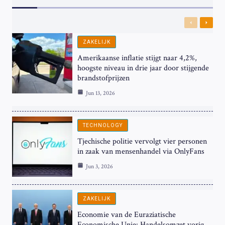
Previous
Next
ZAKELIJK
Amerikaanse inflatie stijgt naar 4,2%,
hoogste niveau in drie jaar door stijgende
brandstofprijzen
Jun 13, 2026
TECHNOLOGY
Tjechische politie vervolgt vier personen
in zaak van mensenhandel via OnlyFans
Jun 3, 2026
ZAKELIJK
Economie van de Euraziatische
Economische Unie: Handelsomzet vorig