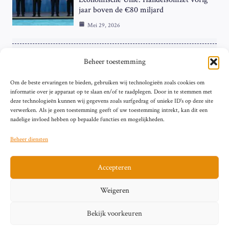
jaar boven de €80 miljard
Mei 29, 2026
ZAKELIJK
Beheer toestemming
ECB Renteverhoging in de Schijnwerpers:
Om de beste ervaringen te bieden, gebruiken wij technologieën zoals cookies om
Hardnekkige Inflatie bij de ‘Grote Vier’
informatie over je apparaat op te slaan en/of te raadplegen. Door in te stemmen met
van de Eurozone
deze technologieën kunnen wij gegevens zoals surfgedrag of unieke ID's op deze site
Mei 29, 2026
verwerken. Als je geen toestemming geeft of uw toestemming intrekt, kan dit een
nadelige invloed hebben op bepaalde functies en mogelijkheden.
Beheer diensten
Accepteren
Sitemap
Contact
Privacybeleid (EU)
Impressum
Weigeren
Cookiebeleid (EU)
Bekijk voorkeuren
© 2026 artikelschrijven.nl