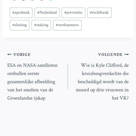
Bericht
#
apotheek
#
Nederland
#
preventie
#
rechtbank
tags:
#
sluiting
#
staking
#
werknemers
Bericht
VORIGE
VOLGENDE
ESA en NASA-satellieten
Wie is Kyle Clifford, de
navigatie
onthullen eerste
kruisboogverdachte die
gezamenlijke afbeelding
beschuldigd wordt van de
van het smelten van de
moord op drie vrouwen in
Groenlandse ijskap
het VK?