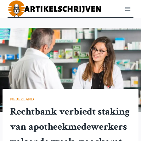
Doorgaan
naar
inhoud
NEDERLAND
Rechtbank verbiedt staking
van apotheekmedewerkers