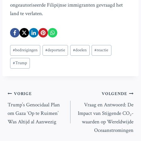
ongeautoriseerde Filipijnse immigranten gevraagd het
land te verlaten.
Bericht
#
bedreigingen
#
deportatie
#
doelen
#
reactie
tags:
#
Trump
Bericht
VORIGE
VOLGENDE
Trump’s Genocidaal Plan
Vraag en Antwoord: De
navigatie
om Gaza ‘Op te Ruimen’
Impact van Stijgende CO₂-
Was Altijd al Aanwezig
waarden op Wereldwijde
Oceaanstromingen