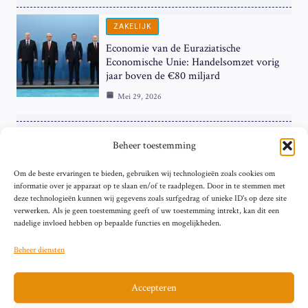
ZAKELIJK
Economie van de Euraziatische
Economische Unie: Handelsomzet vorig
jaar boven de €80 miljard
Mei 29, 2026
ZAKELIJK
Beheer toestemming
ECB Renteverhoging in de Schijnwerpers:
Om de beste ervaringen te bieden, gebruiken wij technologieën zoals cookies om
Hardnekkige Inflatie bij de ‘Grote Vier’
informatie over je apparaat op te slaan en/of te raadplegen. Door in te stemmen met
van de Eurozone
deze technologieën kunnen wij gegevens zoals surfgedrag of unieke ID's op deze site
Mei 29, 2026
verwerken. Als je geen toestemming geeft of uw toestemming intrekt, kan dit een
nadelige invloed hebben op bepaalde functies en mogelijkheden.
Beheer diensten
Accepteren
Sitemap
Contact
Privacybeleid (EU)
Impressum