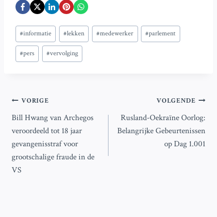
Bericht
#
informatie
#
lekken
#
medewerker
#
parlement
tags:
#
pers
#
vervolging
Bericht
VORIGE
VOLGENDE
Bill Hwang van Archegos
Rusland-Oekraïne Oorlog:
navigatie
veroordeeld tot 18 jaar
Belangrijke Gebeurtenissen
gevangenisstraf voor
op Dag 1.001
grootschalige fraude in de
VS