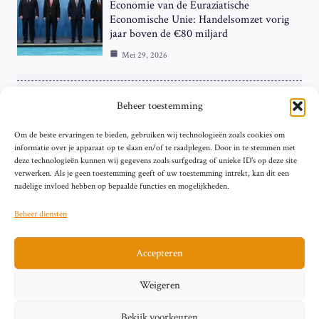
Economie van de Euraziatische
Economische Unie: Handelsomzet vorig
jaar boven de €80 miljard
Mei 29, 2026
ZAKELIJK
Beheer toestemming
ECB Renteverhoging in de Schijnwerpers:
Om de beste ervaringen te bieden, gebruiken wij technologieën zoals cookies om
Hardnekkige Inflatie bij de ‘Grote Vier’
informatie over je apparaat op te slaan en/of te raadplegen. Door in te stemmen met
van de Eurozone
deze technologieën kunnen wij gegevens zoals surfgedrag of unieke ID's op deze site
Mei 29, 2026
verwerken. Als je geen toestemming geeft of uw toestemming intrekt, kan dit een
nadelige invloed hebben op bepaalde functies en mogelijkheden.
Beheer diensten
Accepteren
Sitemap
Contact
Privacybeleid (EU)
Impressum
Weigeren
Cookiebeleid (EU)
Bekijk voorkeuren