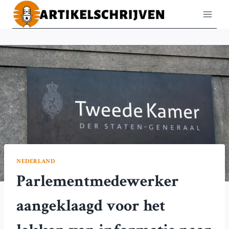
Doorgaan
naar
inhoud
NEDERLAND
Parlementmedewerker
aangeklaagd voor het