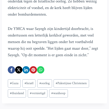
onderdak tegen de Israëlische oorlog. Ze hebben weinig
elektriciteit of voedsel, en de kerk heeft blijven lijden
onder bombardementen.
De YMCA waar Sayegh zijn kindertijd doorbracht, is
ondertussen een letterlijk kerkhof geworden, met veel
mensen die nu begraven liggen onder het voetbalveld
waarop hij ooit speelde. “Het lijden gaat maar door,” zegt
Sayegh. “Op dit moment is er geen einde in zicht.”
Bericht
#
Gaza
#
Israël
#
oorlog
#
Palestijnse Christenen
tags:
#
thuisland
#
vernietigd
#
wanhoop