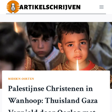
Doorgaan
naar
inhoud
MIDDEN-OOSTEN
Palestijnse Christenen in
Wanhoop: Thuisland Gaza