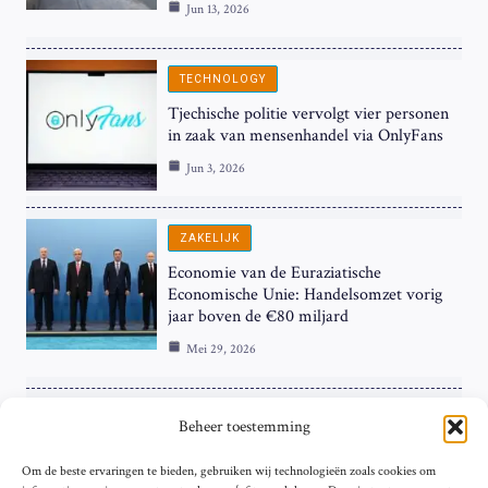
Jun 13, 2026
TECHNOLOGY
Tjechische politie vervolgt vier personen
in zaak van mensenhandel via OnlyFans
Jun 3, 2026
ZAKELIJK
Economie van de Euraziatische
Economische Unie: Handelsomzet vorig
jaar boven de €80 miljard
Mei 29, 2026
ZAKELIJK
Beheer toestemming
ECB Renteverhoging in de Schijnwerpers:
Om de beste ervaringen te bieden, gebruiken wij technologieën zoals cookies om
Hardnekkige Inflatie bij de ‘Grote Vier’