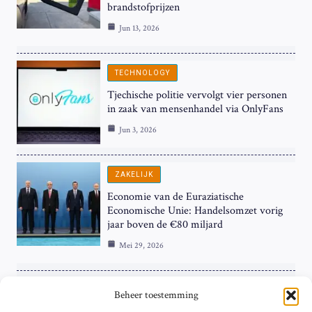
brandstofprijzen
Jun 13, 2026
TECHNOLOGY
Tjechische politie vervolgt vier personen
in zaak van mensenhandel via OnlyFans
Jun 3, 2026
ZAKELIJK
Economie van de Euraziatische
Economische Unie: Handelsomzet vorig
jaar boven de €80 miljard
Mei 29, 2026
ZAKELIJK
Beheer toestemming