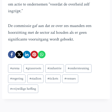
om actie te ondernemen “voordat de overheid zelf
ingrijpt.”
De commissie gaf aan dat ze over zes maanden een
hoorzitting met de sector zal houden als er geen
significante vooruitgang wordt geboekt.
Bericht
#
arena
#
grassroots
#
industrie
#
ondersteuning
tags:
#
regering
#
stadion
#
tickets
#
venues
#
vrijwillige heffing