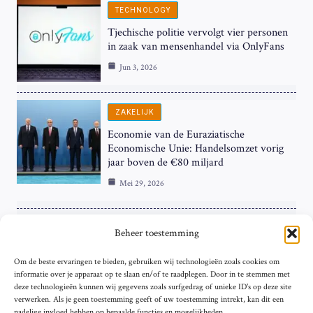
TECHNOLOGY
Tjechische politie vervolgt vier personen
in zaak van mensenhandel via OnlyFans
Jun 3, 2026
ZAKELIJK
Economie van de Euraziatische
Economische Unie: Handelsomzet vorig
jaar boven de €80 miljard
Mei 29, 2026
ZAKELIJK
Beheer toestemming
ECB Renteverhoging in de Schijnwerpers:
Om de beste ervaringen te bieden, gebruiken wij technologieën zoals cookies om
Hardnekkige Inflatie bij de ‘Grote Vier’
informatie over je apparaat op te slaan en/of te raadplegen. Door in te stemmen met
van de Eurozone
deze technologieën kunnen wij gegevens zoals surfgedrag of unieke ID's op deze site
Mei 29, 2026
verwerken. Als je geen toestemming geeft of uw toestemming intrekt, kan dit een
nadelige invloed hebben op bepaalde functies en mogelijkheden.