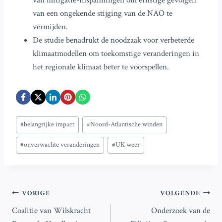
van mitigatie-inspanningen om ernstige gevolgen
van een ongekende stijging van de NAO te
vermijden.
De studie benadrukt de noodzaak voor verbeterde
klimaatmodellen om toekomstige veranderingen in
het regionale klimaat beter te voorspellen.
Bericht
#
belangrijke impact
#
Noord-Atlantische winden
tags:
#
onverwachte veranderingen
#
UK weer
Bericht
VORIGE
VOLGENDE
Coalitie van Wilskracht
Onderzoek van de
navigatie