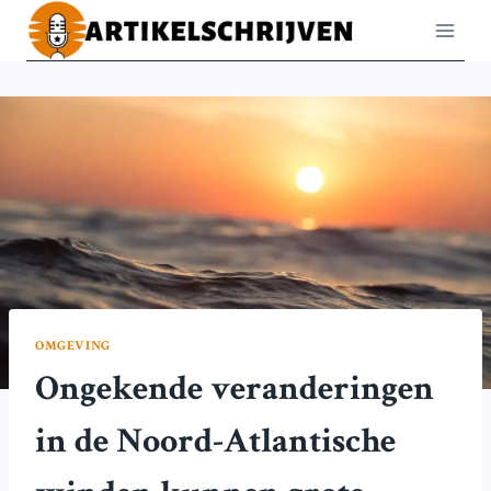
Doorgaan
naar
inhoud
OMGEVING
Ongekende veranderingen
in de Noord-Atlantische