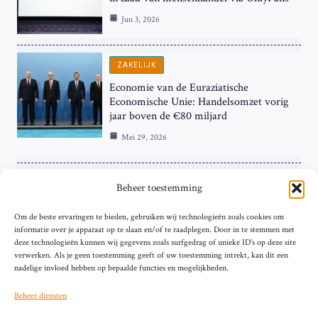
Jun 3, 2026
ZAKELIJK
Economie van de Euraziatische
Economische Unie: Handelsomzet vorig
jaar boven de €80 miljard
Mei 29, 2026
ZAKELIJK
Beheer toestemming
ECB Renteverhoging in de Schijnwerpers:
Om de beste ervaringen te bieden, gebruiken wij technologieën zoals cookies om
Hardnekkige Inflatie bij de ‘Grote Vier’
informatie over je apparaat op te slaan en/of te raadplegen. Door in te stemmen met
van de Eurozone
deze technologieën kunnen wij gegevens zoals surfgedrag of unieke ID's op deze site
Mei 29, 2026
verwerken. Als je geen toestemming geeft of uw toestemming intrekt, kan dit een
nadelige invloed hebben op bepaalde functies en mogelijkheden.
Beheer diensten