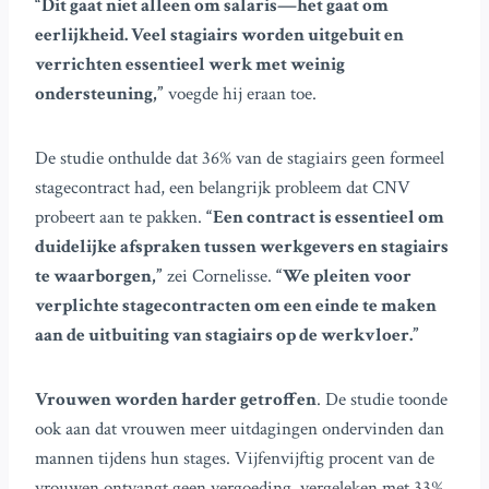
“Dit gaat niet alleen om salaris—het gaat om
eerlijkheid. Veel stagiairs worden uitgebuit en
verrichten essentieel werk met weinig
ondersteuning,”
voegde hij eraan toe.
De studie onthulde dat 36% van de stagiairs geen formeel
stagecontract had, een belangrijk probleem dat CNV
probeert aan te pakken.
“Een contract is essentieel om
duidelijke afspraken tussen werkgevers en stagiairs
te waarborgen,”
zei Cornelisse.
“We pleiten voor
verplichte stagecontracten om een einde te maken
aan de uitbuiting van stagiairs op de werkvloer.”
Vrouwen worden harder getroffen
. De studie toonde
ook aan dat vrouwen meer uitdagingen ondervinden dan
mannen tijdens hun stages. Vijfenvijftig procent van de
vrouwen ontvangt geen vergoeding, vergeleken met 33%