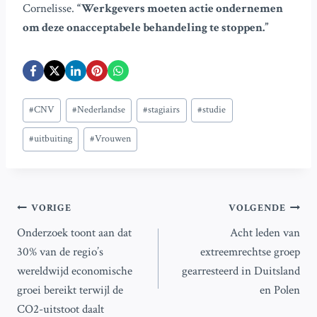
Cornelisse.
“Werkgevers moeten actie ondernemen
om deze onacceptabele behandeling te stoppen.”
Bericht
#
CNV
#
Nederlandse
#
stagiairs
#
studie
tags:
#
uitbuiting
#
Vrouwen
Bericht
VORIGE
VOLGENDE
Onderzoek toont aan dat
Acht leden van
navigatie
30% van de regio’s
extreemrechtse groep
wereldwijd economische
gearresteerd in Duitsland
groei bereikt terwijl de
en Polen
CO2-uitstoot daalt