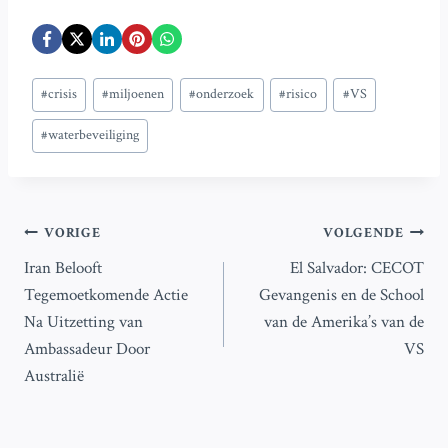
Bericht
#
crisis
#
miljoenen
#
onderzoek
#
risico
#
VS
tags:
#
waterbeveiliging
Bericht
VORIGE
VOLGENDE
Iran Belooft
El Salvador: CECOT
navigatie
Tegemoetkomende Actie
Gevangenis en de School
Na Uitzetting van
van de Amerika’s van de
Ambassadeur Door
VS
Australië