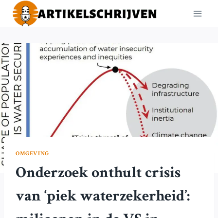
Doorgaan
naar
inhoud
OMGEVING
Onderzoek onthult crisis
van ‘piek waterzekerheid’: