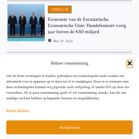
ZAKELIJK
Economie van de Euraziatische
Economische Unie: Handelsomzet vorig
jaar boven de €80 miljard
Mei 29, 2026
ZAKELIJK
Beheer toestemming
ECB Renteverhoging in de Schijnwerpers:
Om de beste ervaringen te bieden, gebruiken wij technologieën zoals cookies om
Hardnekkige Inflatie bij de ‘Grote Vier’
informatie over je apparaat op te slaan en/of te raadplegen. Door in te stemmen met
van de Eurozone
deze technologieën kunnen wij gegevens zoals surfgedrag of unieke ID's op deze site
Mei 29, 2026
verwerken. Als je geen toestemming geeft of uw toestemming intrekt, kan dit een
nadelige invloed hebben op bepaalde functies en mogelijkheden.
Beheer diensten
Accepteren
Sitemap
Contact
Privacybeleid (EU)
Impressum