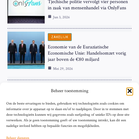
Tjechische politie vervolgt vier personen
in zaak van mensenhandel via OnlyFans
Jun 3, 2026
ZAKELIJK
Economie van de Euraziatische
Economische Unie: Handelsomzet vorig
jaar boven de €80 miljard
Mei 29, 2026
ZAKELIJK
Beheer toestemming
ECB Renteverhoging in de Schijnwerpers:
Om de beste ervaringen te bieden, gebruiken wij technologieën zoals cookies om
Hardnekkige Inflatie bij de ‘Grote Vier’
informatie over je apparaat op te slaan en/of te raadplegen. Door in te stemmen met
van de Eurozone
deze technologieën kunnen wij gegevens zoals surfgedrag of unieke ID's op deze site
Mei 29, 2026
verwerken. Als je geen toestemming geeft of uw toestemming intrekt, kan dit een
nadelige invloed hebben op bepaalde functies en mogelijkheden.
Beheer diensten