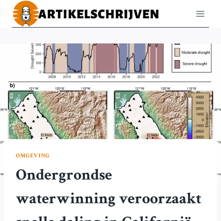
Doorgaan
naar
inhoud
OMGEVING
Ondergrondse
waterwinning veroorzaakt