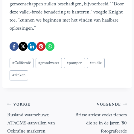
gemeenschappen zullen beschadigen, bijvoorbeeld.” “Door
deze vallei-brede benadering te hanteren,” voegde Knight
toe, “kunnen we beginnen met het vinden van haalbare
oplossingen.”
Bericht
#
Californië
#
grondwater
#
pompen
#
studie
tags:
#
zinken
Bericht
VORIGE
VOLGENDE
Rusland waarschuwt:
Britse artiest zoekt tieners
navigatie
ATACMS-aanvallen van
die ze in de jaren ’80
Oekraïne markeren
fotografeerde