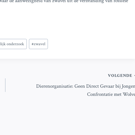
 waar de aanwezigheid van zwavel uit de verbranding van fossiele
lijk onderzoek
#
zwavel
VOLGENDE
Dierenorganisatie: Geen Direct Gevaar bij Jongen
Confrontatie met Wolv