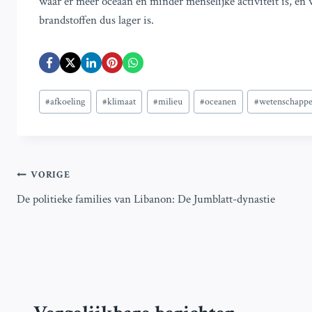
waar er meer oceaan en minder menselijke activiteit is, en
brandstoffen dus lager is.
Bericht
#
afkoeling
#
klimaat
#
milieu
#
oceanen
#
wetenschappe
tags:
Bericht
VORIGE
De politieke families van Libanon: De Jumblatt-dynastie
navigatie