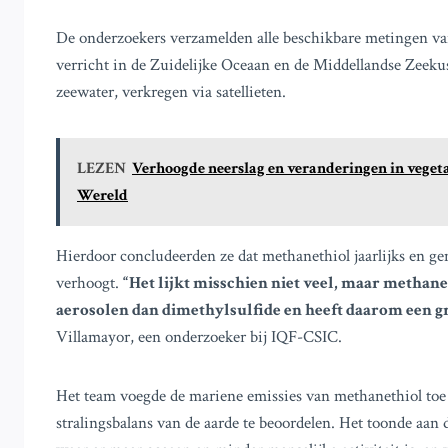
De onderzoekers verzamelden alle beschikbare metingen va
verricht in de Zuidelijke Oceaan en de Middellandse Zeekust
zeewater, verkregen via satellieten.
LEZEN
Verhoogde neerslag en veranderingen in vegeta
Wereld
Hierdoor concludeerden ze dat methanethiol jaarlijks en 
verhoogt.
“Het lijkt misschien niet veel, maar methane
aerosolen dan dimethylsulfide en heeft daarom een g
Villamayor, een onderzoeker bij IQF-CSIC.
Het team voegde de mariene emissies van methanethiol toe
stralingsbalans van de aarde te beoordelen. Het toonde aan d