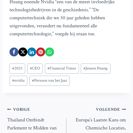
Huang noemde Nvidia “een van de meest invloedrijke
technologiebedrijven in de geschiedenis.” “De
computertechniek die we 30 jaar geleden hebben
uitgevonden, verandert nu fundamenteel alle
computertechnologie,” voegde hij eraan toe.
Bericht
#
2025
#
CEO
#
Financial Times
#
Jensen Huang
tags:
#
nvidia
#
Persoon van het Jaar
Bericht
VORIGE
VOLGENDE
Thailand Ontbindt
Europa’s Laatste Kans om
navigatie
Parlement te Midden van
Chemische Locaties,