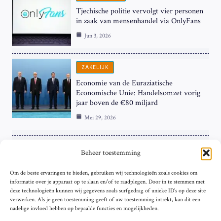
Tjechische politie vervolgt vier personen
in zaak van mensenhandel via OnlyFans
Jun 3, 2026
ZAKELIJK
Economie van de Euraziatische
Economische Unie: Handelsomzet vorig
jaar boven de €80 miljard
Mei 29, 2026
ZAKELIJK
Beheer toestemming
ECB Renteverhoging in de Schijnwerpers:
Om de beste ervaringen te bieden, gebruiken wij technologieën zoals cookies om
Hardnekkige Inflatie bij de ‘Grote Vier’
informatie over je apparaat op te slaan en/of te raadplegen. Door in te stemmen met
van de Eurozone
deze technologieën kunnen wij gegevens zoals surfgedrag of unieke ID's op deze site
Mei 29, 2026
verwerken. Als je geen toestemming geeft of uw toestemming intrekt, kan dit een
nadelige invloed hebben op bepaalde functies en mogelijkheden.