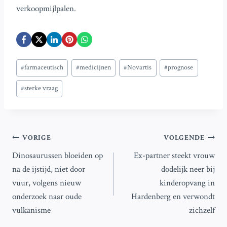
verkoopmijlpalen.
Bericht
#
farmaceutisch
#
medicijnen
#
Novartis
#
prognose
tags:
#
sterke vraag
Bericht
VORIGE
VOLGENDE
Dinosaurussen bloeiden op
Ex-partner steekt vrouw
navigatie
na de ijstijd, niet door
dodelijk neer bij
vuur, volgens nieuw
kinderopvang in
onderzoek naar oude
Hardenberg en verwondt
vulkanisme
zichzelf