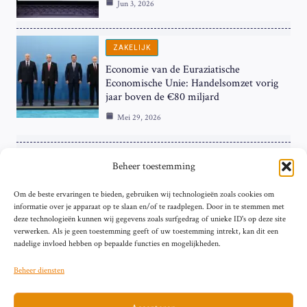
Jun 3, 2026
ZAKELIJK
Economie van de Euraziatische
Economische Unie: Handelsomzet vorig
jaar boven de €80 miljard
Mei 29, 2026
ZAKELIJK
Beheer toestemming
ECB Renteverhoging in de Schijnwerpers:
Om de beste ervaringen te bieden, gebruiken wij technologieën zoals cookies om
Hardnekkige Inflatie bij de ‘Grote Vier’
informatie over je apparaat op te slaan en/of te raadplegen. Door in te stemmen met
van de Eurozone
deze technologieën kunnen wij gegevens zoals surfgedrag of unieke ID's op deze site
Mei 29, 2026
verwerken. Als je geen toestemming geeft of uw toestemming intrekt, kan dit een
nadelige invloed hebben op bepaalde functies en mogelijkheden.
Beheer diensten