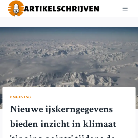
Doorgaan
naar
inhoud
OMGEVING
Nieuwe ijskerngegevens
bieden inzicht in klimaat