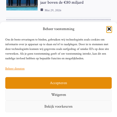
jaar boven de €80 miljard
Mei 29, 2026
ZAKELIJK
Beheer toestemming
ECB Renteverhoging in de Schijnwerpers:
Om de beste ervaringen te bieden, gebruiken wij technologieën zoals cookies om
Hardnekkige Inflatie bij de ‘Grote Vier’
informatie over je apparaat op te slaan en/of te raadplegen. Door in te stemmen met
van de Eurozone
deze technologieën kunnen wij gegevens zoals surfgedrag of unieke ID's op deze site
Mei 29, 2026
verwerken. Als je geen toestemming geeft of uw toestemming intrekt, kan dit een
nadelige invloed hebben op bepaalde functies en mogelijkheden.
Beheer diensten
Accepteren
Sitemap
Contact
Privacybeleid (EU)
Impressum
Weigeren
Cookiebeleid (EU)
Bekijk voorkeuren
© 2026 artikelschrijven.nl