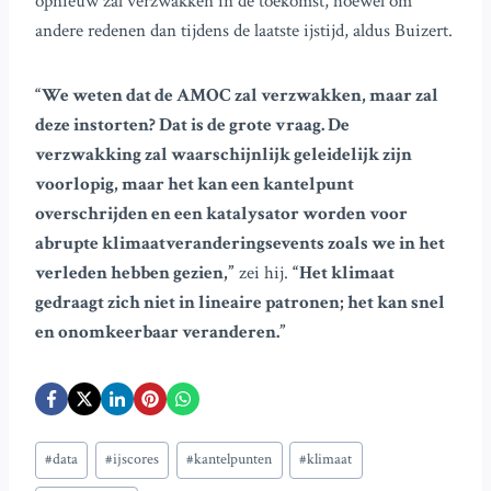
opnieuw zal verzwakken in de toekomst, hoewel om
andere redenen dan tijdens de laatste ijstijd, aldus Buizert.
“We weten dat de AMOC zal verzwakken, maar zal
deze instorten? Dat is de grote vraag. De
verzwakking zal waarschijnlijk geleidelijk zijn
voorlopig, maar het kan een kantelpunt
overschrijden en een katalysator worden voor
abrupte klimaatveranderingsevents zoals we in het
verleden hebben gezien,”
zei hij.
“Het klimaat
gedraagt zich niet in lineaire patronen; het kan snel
en onomkeerbaar veranderen.”
Bericht
#
data
#
ijscores
#
kantelpunten
#
klimaat
tags: