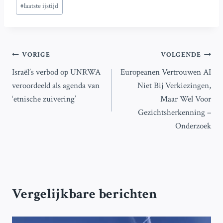
#
laatste ijstijd
Bericht
VORIGE
VOLGENDE
Israël’s verbod op UNRWA
Europeanen Vertrouwen AI
navigatie
veroordeeld als agenda van
Niet Bij Verkiezingen,
‘etnische zuivering’
Maar Wel Voor
Gezichtsherkenning –
Onderzoek
Vergelijkbare berichten