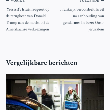
Bericht
VORIGE
VOLGENDE
‘Yesssss!’: Israël reageert op
Frankrijk veroordeelt Israël
navigatie
de terugkeer van Donald
na aanhouding van
Trump aan de macht bij de
gendarmes in bezet Oost-
Amerikaanse verkiezingen
Jeruzalem
Vergelijkbare berichten