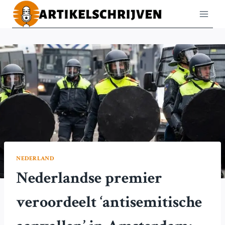
Doorgaan
naar
inhoud
NEDERLAND
Nederlandse premier
veroordeelt ‘antisemitische