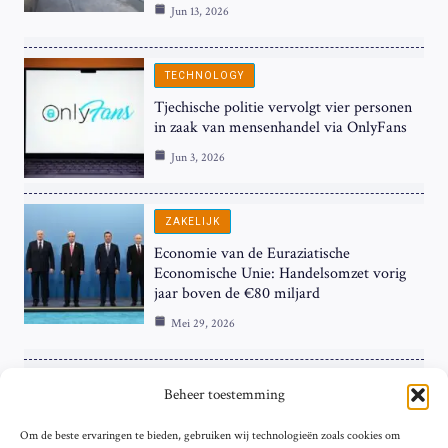
Jun 13, 2026
TECHNOLOGY
Tjechische politie vervolgt vier personen
in zaak van mensenhandel via OnlyFans
Jun 3, 2026
ZAKELIJK
Economie van de Euraziatische
Economische Unie: Handelsomzet vorig
jaar boven de €80 miljard
Mei 29, 2026
ZAKELIJK
Beheer toestemming
ECB Renteverhoging in de Schijnwerpers:
Om de beste ervaringen te bieden, gebruiken wij technologieën zoals cookies om
Hardnekkige Inflatie bij de ‘Grote Vier’