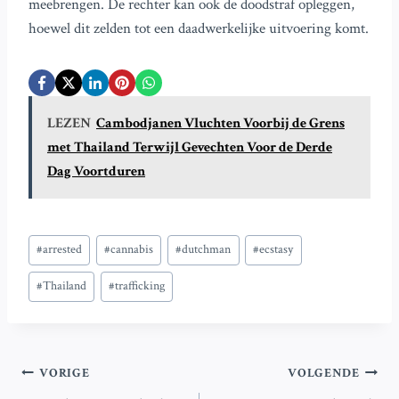
meebrengen. De rechter kan ook de doodstraf opleggen,
hoewel dit zelden tot een daadwerkelijke uitvoering komt.
LEZEN
Cambodjanen Vluchten Voorbij de Grens
met Thailand Terwijl Gevechten Voor de Derde
Dag Voortduren
Bericht
#
arrested
#
cannabis
#
dutchman
#
ecstasy
tags:
#
Thailand
#
trafficking
Bericht
VORIGE
VOLGENDE