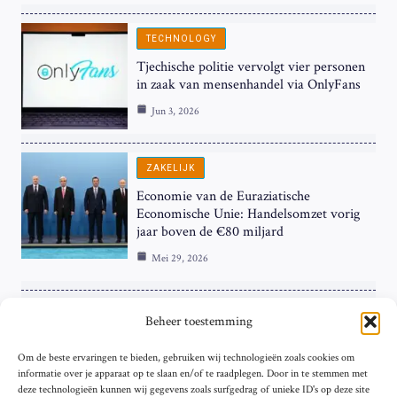
TECHNOLOGY
Tjechische politie vervolgt vier personen
in zaak van mensenhandel via OnlyFans
Jun 3, 2026
ZAKELIJK
Economie van de Euraziatische
Economische Unie: Handelsomzet vorig
jaar boven de €80 miljard
Mei 29, 2026
ZAKELIJK
Beheer toestemming
ECB Renteverhoging in de Schijnwerpers:
Om de beste ervaringen te bieden, gebruiken wij technologieën zoals cookies om
Hardnekkige Inflatie bij de ‘Grote Vier’
informatie over je apparaat op te slaan en/of te raadplegen. Door in te stemmen met
van de Eurozone
deze technologieën kunnen wij gegevens zoals surfgedrag of unieke ID's op deze site