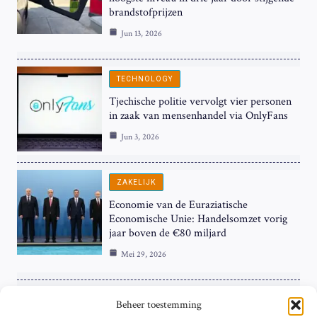
brandstofprijzen
Jun 13, 2026
TECHNOLOGY
Tjechische politie vervolgt vier personen
in zaak van mensenhandel via OnlyFans
Jun 3, 2026
ZAKELIJK
Economie van de Euraziatische
Economische Unie: Handelsomzet vorig
jaar boven de €80 miljard
Mei 29, 2026
ZAKELIJK
Beheer toestemming