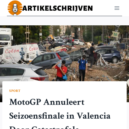
Doorgaan
naar
inhoud
SPORT
MotoGP Annuleert
Seizoensfinale in Valencia