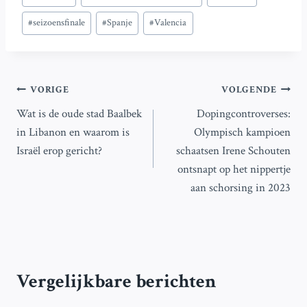
tags:
#
seizoensfinale
#
Spanje
#
Valencia
Bericht
VORIGE
VOLGENDE
Wat is de oude stad Baalbek
Dopingcontroverses:
navigatie
in Libanon en waarom is
Olympisch kampioen
Israël erop gericht?
schaatsen Irene Schouten
ontsnapt op het nippertje
aan schorsing in 2023
Vergelijkbare berichten