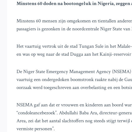
Minstens 60 doden na bootongeluk in Nigeria, zegge
Minstens 60 mensen zijn omgekomen en tientallen anderen 
passagiers is gezonken in de noordcentrale Niger State van
Het vaartuig vertrok uit de stad Tungan Sule in het Malale
en was op weg naar de stad Dugga aan het Kainji-reservoir
De Niger State Emergency Management Agency (NSEMA) mel
vaartuig een ondergedoken boomstronk raakte nabij de G
oorzaak werd toegeschreven aan overbelasting en een botsi
NSEMA gaf aan dat er vrouwen en kinderen aan boord ware
“condoleancebezoek”. Abdullahi Baba Ara, directeur-gene
Area, zei dat het aantal slachtoffers nog steeds stijgt terw
vermiste personen”.