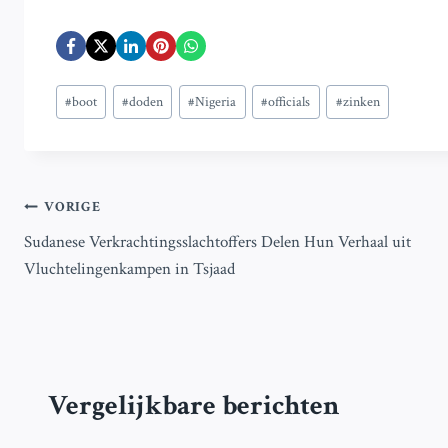
Bericht
#
boot
#
doden
#
Nigeria
#
officials
#
zinken
tags:
Bericht
VORIGE
Sudanese Verkrachtingsslachtoffers Delen Hun Verhaal uit
navigatie
Vluchtelingenkampen in Tsjaad
Vergelijkbare berichten