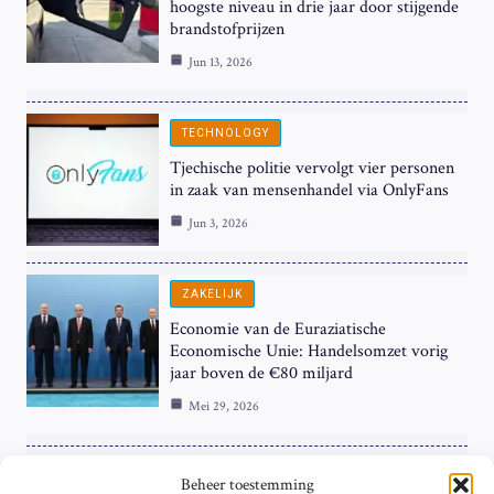
hoogste niveau in drie jaar door stijgende
brandstofprijzen
Jun 13, 2026
TECHNOLOGY
Tjechische politie vervolgt vier personen
in zaak van mensenhandel via OnlyFans
Jun 3, 2026
ZAKELIJK
Economie van de Euraziatische
Economische Unie: Handelsomzet vorig
jaar boven de €80 miljard
Mei 29, 2026
ZAKELIJK
Beheer toestemming