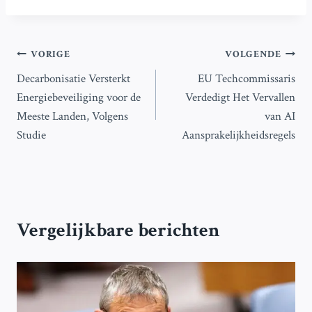
Bericht
VORIGE
VOLGENDE
Decarbonisatie Versterkt
EU Techcommissaris
navigatie
Energiebeveiliging voor de
Verdedigt Het Vervallen
Meeste Landen, Volgens
van AI
Studie
Aansprakelijkheidsregels
Vergelijkbare berichten