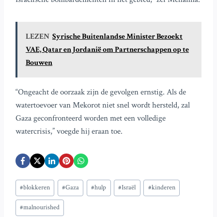
LEZEN
Syrische Buitenlandse Minister Bezoekt
VAE, Qatar en Jordanië om Partnerschappen op te
Bouwen
“Ongeacht de oorzaak zijn de gevolgen ernstig. Als de
watertoevoer van Mekorot niet snel wordt hersteld, zal
Gaza geconfronteerd worden met een volledige
watercrisis,” voegde hij eraan toe.
Bericht
#
blokkeren
#
Gaza
#
hulp
#
Israël
#
kinderen
tags:
#
malnourished