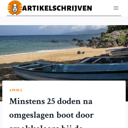
Doorgaan
naar
inhoud
AFRIKA
Minstens 25 doden na
omgeslagen boot door