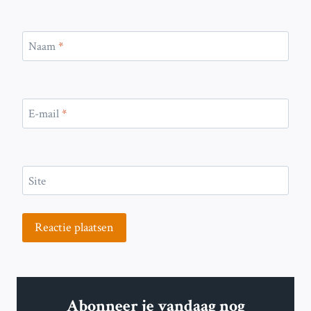
Naam
*
E-mail
*
Site
Abonneer je vandaag nog