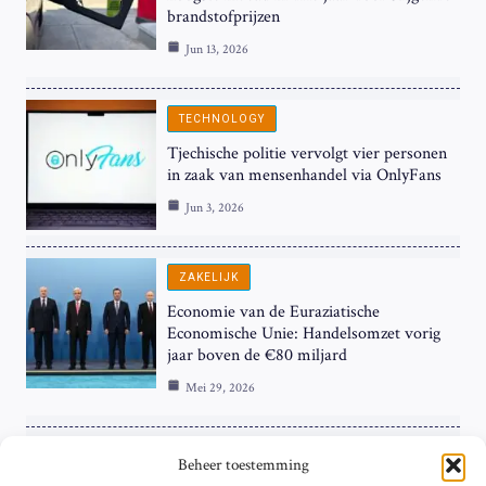
brandstofprijzen
Jun 13, 2026
TECHNOLOGY
Tjechische politie vervolgt vier personen
in zaak van mensenhandel via OnlyFans
Jun 3, 2026
ZAKELIJK
Economie van de Euraziatische
Economische Unie: Handelsomzet vorig
jaar boven de €80 miljard
Mei 29, 2026
ZAKELIJK
Beheer toestemming