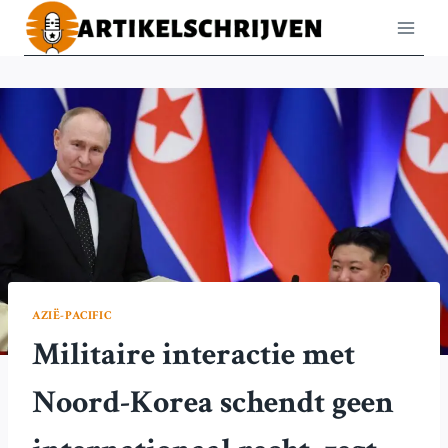
Doorgaan
naar
inhoud
AZIË-PACIFIC
Militaire interactie met
Noord-Korea schendt geen