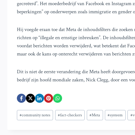
gecreëerd”. Het moederbedrijf van Facebook en Instagram z
beperkingen” op onderwerpen zoals immigratie en gender o
Hij voegde eraan toe dat Meta de inhoudsfilters die zoeken 
richten op “illegale en ernstige inbreuken”. De inhoudsfi
voordat berichten worden verwijderd, wat betekent dat Fac
maar ook de kans op onterecht verwijderen van berichten 
Dit is niet de eerste verandering die Meta heeft doorgevoe
bedrijf zijn hoofd mondiale zaken, Nick Clegg, door een 
Bericht
#
community notes
#
fact-checkers
#
Meta
#
systeem
#
v
tags: