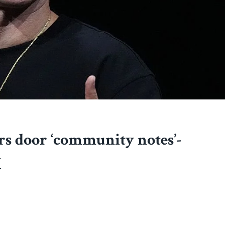
rs door ‘community notes’-
X