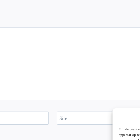
Site
Om de beste er
apparaat op t