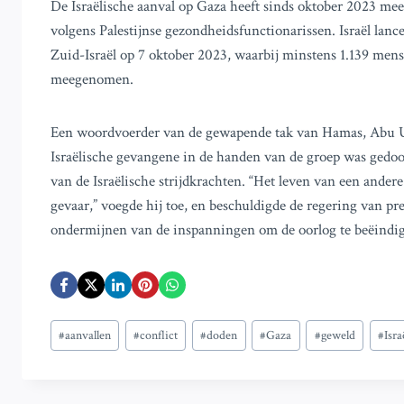
De Israëlische aanval op Gaza heeft sinds oktober 2023 
volgens Palestijnse gezondheidsfunctionarissen. Israël lan
Zuid-Israël op 7 oktober 2023, waarbij minstens 1.139 m
meegenomen.
Een woordvoerder van de gewapende tak van Hamas, Abu Uba
Israëlische gevangene in de handen van de groep was gedoo
van de Israëlische strijdkrachten. “Het leven van een andere
gevaar,” voegde hij toe, en beschuldigde de regering van 
ondermijnen van de inspanningen om de oorlog te beëindi
Bericht
#
aanvallen
#
conflict
#
doden
#
Gaza
#
geweld
#
Isra
tags: