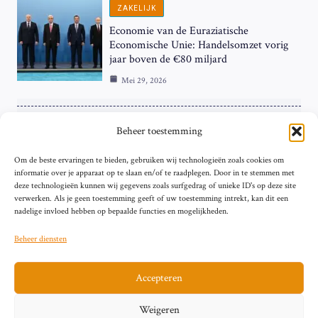
ZAKELIJK
Economie van de Euraziatische
Economische Unie: Handelsomzet vorig
jaar boven de €80 miljard
Mei 29, 2026
ZAKELIJK
Beheer toestemming
ECB Renteverhoging in de Schijnwerpers:
Om de beste ervaringen te bieden, gebruiken wij technologieën zoals cookies om
Hardnekkige Inflatie bij de ‘Grote Vier’
informatie over je apparaat op te slaan en/of te raadplegen. Door in te stemmen met
van de Eurozone
deze technologieën kunnen wij gegevens zoals surfgedrag of unieke ID's op deze site
Mei 29, 2026
verwerken. Als je geen toestemming geeft of uw toestemming intrekt, kan dit een
nadelige invloed hebben op bepaalde functies en mogelijkheden.
Beheer diensten
Accepteren
Sitemap
Contact
Privacybeleid (EU)
Impressum
Weigeren
Cookiebeleid (EU)