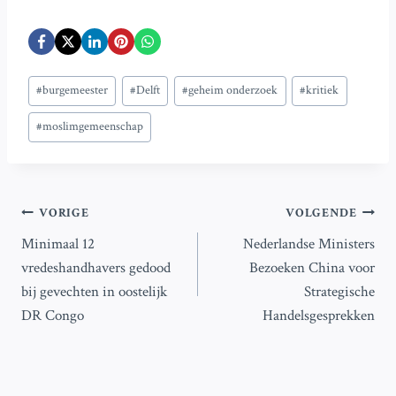
Bericht
#
burgemeester
#
Delft
#
geheim onderzoek
#
kritiek
tags:
#
moslimgemeenschap
Bericht
VORIGE
VOLGENDE
Minimaal 12
Nederlandse Ministers
navigatie
vredeshandhavers gedood
Bezoeken China voor
bij gevechten in oostelijk
Strategische
DR Congo
Handelsgesprekken