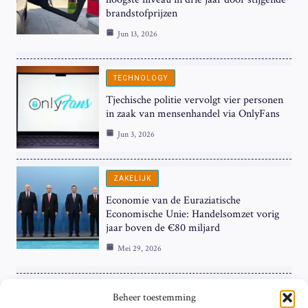
brandstofprijzen
Jun 13, 2026
TECHNOLOGY
Tjechische politie vervolgt vier personen
in zaak van mensenhandel via OnlyFans
Jun 3, 2026
ZAKELIJK
Economie van de Euraziatische
Economische Unie: Handelsomzet vorig
jaar boven de €80 miljard
Mei 29, 2026
ZAKELIJK
Beheer toestemming