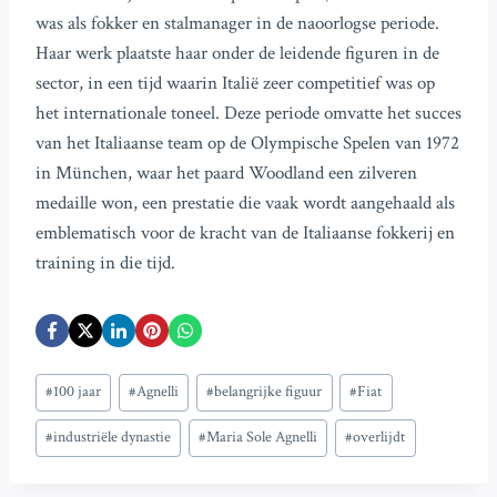
was als fokker en stalmanager in de naoorlogse periode.
Haar werk plaatste haar onder de leidende figuren in de
sector, in een tijd waarin Italië zeer competitief was op
het internationale toneel. Deze periode omvatte het succes
van het Italiaanse team op de Olympische Spelen van 1972
in München, waar het paard Woodland een zilveren
medaille won, een prestatie die vaak wordt aangehaald als
emblematisch voor de kracht van de Italiaanse fokkerij en
training in die tijd.
Bericht
#
100 jaar
#
Agnelli
#
belangrijke figuur
#
Fiat
tags:
#
industriële dynastie
#
Maria Sole Agnelli
#
overlijdt