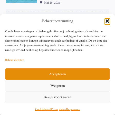
Mei 29, 2026
ZAKELIJK
Beheer toestemming
ECB Renteverhoging in de Schijnwerpers:
Om de beste ervaringen te bieden, gebruiken wij technologieën zoals cookies om
Hardnekkige Inflatie bij de ‘Grote Vier’
informatie over je apparaat op te slaan en/of te raadplegen. Door in te stemmen met
van de Eurozone
deze technologieën kunnen wij gegevens zoals surfgedrag of unieke ID's op deze site
Mei 29, 2026
verwerken. Als je geen toestemming geeft of uw toestemming intrekt, kan dit een
nadelige invloed hebben op bepaalde functies en mogelijkheden.
Beheer diensten
Accepteren
Sitemap
Contact
Privacybeleid (EU)
Impressum
Weigeren
Cookiebeleid (EU)
Bekijk voorkeuren
© 2026 artikelschrijven.nl
Cookiebeleid
Privacybeleid
Impressum