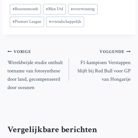
Bericht
#
Bournemouth
#
Man Utd
#
overwinning
tags:
#
Premier League
#
vriendschappelijk
Bericht
VORIGE
VOLGENDE
Wereldwijde studie onthult
F1-kampioen Verstappen
navigatie
toename van fotosynthese
blijft bij Red Bull voor GP
door land, gecompenseerd
van Hongarije
door oceanen
Vergelijkbare berichten