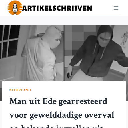
Doorgaan
naar
inhoud
NEDERLAND
Man uit Ede gearresteerd
voor gewelddadige overval