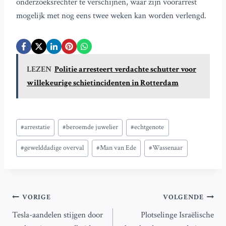
onderzoeksrechter te verschijnen, waar zijn voorarrest
mogelijk met nog eens twee weken kan worden verlengd.
LEZEN
Politie arresteert verdachte schutter voor
willekeurige schietincidenten in Rotterdam
Bericht
#
arrestatie
#
beroemde juwelier
#
echtgenote
tags:
#
gewelddadige overval
#
Man van Ede
#
Wassenaar
Bericht
VORIGE
VOLGENDE
Tesla-aandelen stijgen door
Plotselinge Israëlische
navigatie