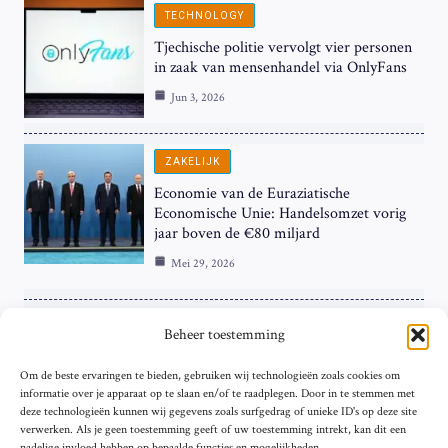
TECHNOLOGY
Tjechische politie vervolgt vier personen
in zaak van mensenhandel via OnlyFans
Jun 3, 2026
ZAKELIJK
Economie van de Euraziatische
Economische Unie: Handelsomzet vorig
jaar boven de €80 miljard
Mei 29, 2026
ZAKELIJK
Beheer toestemming
ECB Renteverhoging in de Schijnwerpers:
Om de beste ervaringen te bieden, gebruiken wij technologieën zoals cookies om
Hardnekkige Inflatie bij de ‘Grote Vier’
informatie over je apparaat op te slaan en/of te raadplegen. Door in te stemmen met
van de Eurozone
deze technologieën kunnen wij gegevens zoals surfgedrag of unieke ID's op deze site
Mei 29, 2026
verwerken. Als je geen toestemming geeft of uw toestemming intrekt, kan dit een
nadelige invloed hebben op bepaalde functies en mogelijkheden.